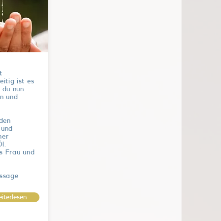
t
itig ist es
 du nun
en und
nden
 und
mer
l.
ls Frau und
assage
iterlesen