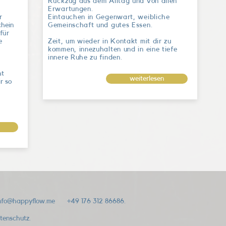
Rückzug aus dem Alltag und von allen
Erwartungen.
r
Eintauchen in Gegenwart, weibliche
chein
Gemeinschaft und gutes Essen.
für
e
Zeit, um wieder in Kontakt mit dir zu
kommen, innezuhalten und in eine tiefe
innere Ruhe zu finden.
ht
weiterlesen
r so
nfo@happyflow.me
+49 176 312 86686.
tenschutz.