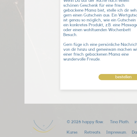
Wenn Du auf der Suche nach einem
schönen Geschenk für eine frisch
gebackene Mama bist, stelle ich dir seh
gern einen Gutschein aus. Ein Wertguts
ist genau so möglich, wie ein Gutschein 
ein konkretes Produkt, z.B. eine Massag
oder einen wohltuenden Wochenbett
Besuch.
Gern füge ich eine persönliche Nachric
von dir hinzu und gemeinsam machen wi
einer frisch gebackenen Mama eine
wundervolle Freude.
bestellen
© 2026 happy flow. Tina Plath.
i
Kurse.
Retreats.
Impressum.
Da