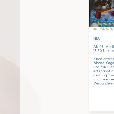
entspannt
am Abend
NEU
Ab 08. Apri
17.30 Uhr i
einen
entsp
Abend Yoga
und Yin Ele
entspannt a
dem Kopf i
in dir ein G
Verbundenhe