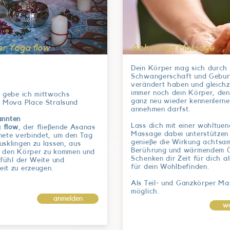
er Yoga flow
Abhyanga Massage
Dein Körper mag sich durch
Schwangerschaft und Gebur
verändert haben und gleichze
immer noch dein Körper, den
l gebe ich mittwochs
ganz neu wieder kennenlern
m Mova Place Stralsund
annehmen darfst.
annten
Lass dich mit einer wohltue
 flow
, der fließende Asanas
Massage dabei unterstützen
mete verbindet, um den Tag
genieße die Wirkung achtsa
usklingen zu lassen, aus
Berührung und wärmendem Ö
n den Körper zu kommen und
Schenken dir Zeit für dich a
efühl der Weite und
für dein Wohlbefinden.
it zu erzeugen.
Als Teil- und Ganzkörper M
möglich.
anmelden
we