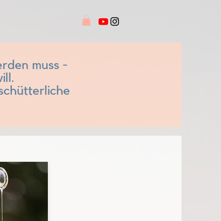
erden muss -
ll.
rschütterliche