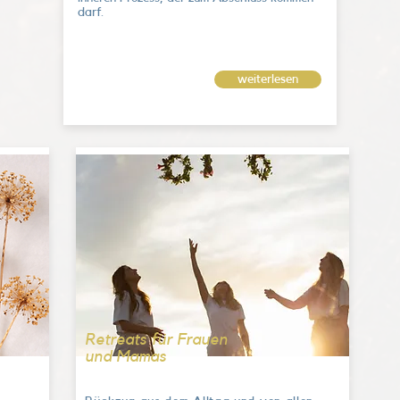
darf.
weiterlesen
Retreats für Frauen
und Mamas